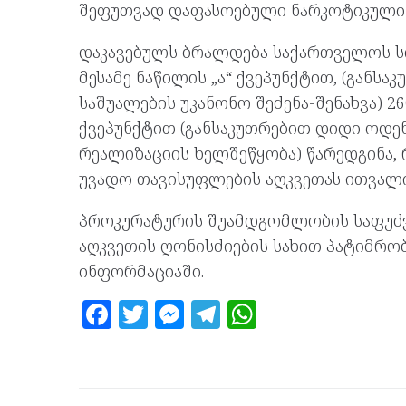
შეფუთვად დაფასოებული ნარკოტიკული 
დაკავებულს ბრალდება საქართველოს ს
მესამე ნაწილის „ა“ ქვეპუნქტით, (გან
საშუალების უკანონო შეძენა-შენახვა) 26
ქვეპუნქტით (განსაკუთრებით დიდი ოდე
რეალიზაციის ხელშეწყობა) წარედგინა, 
უვადო თავისუფლების აღკვეთას ითვალი
პროკურატურის შუამდგომლობის საფუძ
აღკვეთის ღონისძიების სახით პატიმრო
ინფორმაციაში.
F
T
M
T
W
a
w
es
el
h
ce
itt
se
e
at
b
er
n
gr
s