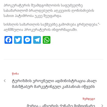
პროკურატურის შუამდგომლობის საფუძველზე
სასამართლომ ბრალდებულს აღკვეთის ღონისძიების
სახით პატიმრობა უკვე შეუფარდა.
სისხლის სამართლის საქმეებზე გამოძიება გრძელდება.”-
აღნშნულია პროკურატურის ინფორმაციაში.
F
T
M
T
W
a
w
es
el
h
ce
itt
se
e
at
b
er
n
gr
s
o
g
a
A
ᲬᲘᲜᲐ
o
er
m
p
ტურიზმის ეროვნული ადმინისტრაცია ახალ
k
p
მასშტაბურ მარკეტინგულ კამპანიას იწყებს
ᲨᲔᲛᲓᲔᲒᲘ
მერია – აწყურის ქუჩაზე მიმდინარე