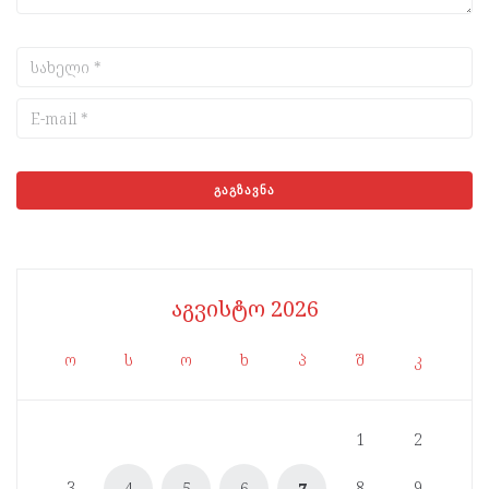
აგვისტო 2026
ო
ს
ო
ხ
პ
შ
კ
1
2
3
8
9
4
5
6
7