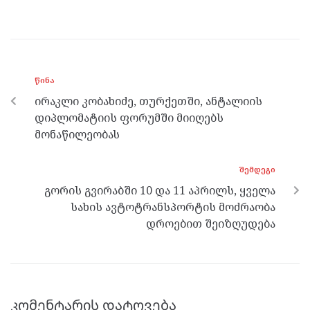
a
w
es
el
h
ce
itt
se
e
at
b
er
n
gr
s
o
g
a
A
ᲬᲘᲜᲐ
o
er
m
p
ირაკლი კობახიძე, თურქეთში, ანტალიის
k
p
დიპლომატიის ფორუმში მიიღებს
მონაწილეობას
ᲨᲔᲛᲓᲔᲒᲘ
გორის გვირაბში 10 და 11 აპრილს, ყველა
სახის ავტოტრანსპორტის მოძრაობა
დროებით შეიზღუდება
კომენტარის დატოვება