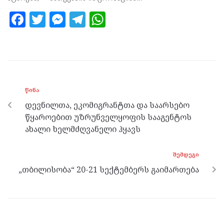
F
T
M
T
W
a
w
es
el
h
ce
itt
se
e
at
b
er
n
gr
s
o
g
a
A
ᲬᲘᲜᲐ
o
er
m
p
დევნილთა, ეკომიგრანტთა და საარსებო
k
p
წყაროებით უზრუნველყოფის სააგენტოს
ახალი ხელმძღვანელი ჰყავს
ᲨᲔᲛᲓᲔᲒᲘ
„თბილისობა“ 20-21 სექტემბერს გაიმართება