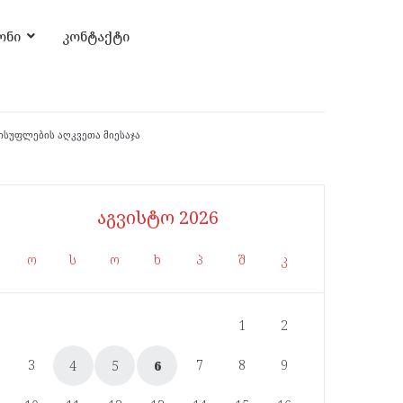
ონი
კონტაქტი
ისუფლების აღკვეთა მიესაჯა
აგვისტო 2026
ო
ს
ო
ხ
პ
შ
კ
1
2
3
7
8
9
4
5
6