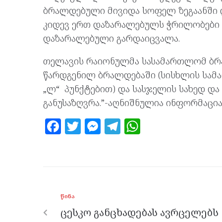
ბრალდებული მივიდა სოფელ ზეგაანში
კიდევ ერთ დაზარალებულს ჭრილობები მ
დაზარალებული გარდაიცვალა.
თელავის რაიონულმა სასამართლომ ბრ
წარდგენილ ბრალდებაში (სისხლის სამართ
„ლ“ პუნქტებით) და სასჯელის სახედ დ
განუსაზღვრა.”-აღნიშნულია ინფორმაცია
F
T
M
T
W
a
w
es
el
h
ce
itt
se
e
at
b
er
n
gr
s
o
g
a
A
ᲬᲘᲜᲐ
o
er
m
p
ცესკო განცხადებას ავრცელებს
k
p