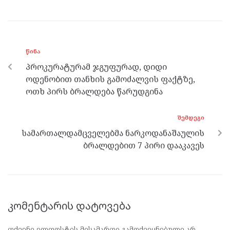
ce
itt
se
e
at
b
er
n
gr
s
o
g
a
A
ᲬᲘᲜᲐ
o
er
m
p
პროკურატურამ ჯგუფურად, დიდი
k
p
ოდენობით თანხის გამოძალვის ფაქტზე,
ოთხ პირს ბრალდება წარუდგინა
ᲨᲔᲛᲓᲔᲒᲘ
სამართალდამცველებმა ნარკოდანაშაულის
ბრალდებით 7 პირი დააკავეს
კომენტარის დატოვება
თქვენი ელფოსტის მისამართი გამოქვეყნებული არ