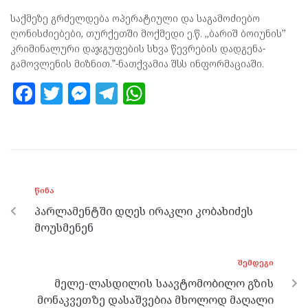
საქმეზე გრძელდება ოპერატიული და საგამოძიებო
ღონისძიებები, თურქეთში მოქმედი ე.წ. ,,ბარიშ ბოიუნის’’
კრიმინალური დაჯგუფების სხვა წევრების დადგენა-
გამოვლენის მიზნით.”-ნათქვამია შსს ინფორმაციაში.
F
T
M
T
W
a
w
es
el
h
ce
itt
se
e
at
b
er
n
gr
s
o
g
a
A
ᲬᲘᲜᲐ
o
er
m
p
პარლამენტში დღეს ირაკლი კობახიძეს
k
p
მოუსმენენ
ᲨᲔᲛᲓᲔᲒᲘ
მელე-ლასდილის საავტომობილო გზის
მონაკვეთზე დასაშვებია მხოლოდ მაღალი