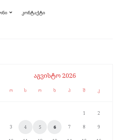
ონი
კონტაქტი
აგვისტო 2026
ო
ს
ო
ხ
პ
შ
კ
1
2
3
7
8
9
4
5
6