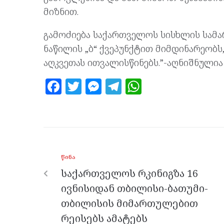
მიზნით.
გამოძიება საქართველოს სისხლის სამა
ნაწილის „ბ“ ქვეპუნქტით მიმდინარეობს
აღკვეთას ითვალისწინებს.”-აღნიშნულია
F
T
M
T
W
a
w
es
el
h
ce
itt
se
e
at
b
er
n
gr
s
o
g
a
A
ᲬᲘᲜᲐ
o
er
m
p
საქართველოს რკინიგზა 16
k
p
ივნისიდან თბილისი-ბათუმი-
თბილისის მიმართულებით
რეისებს ამატებს