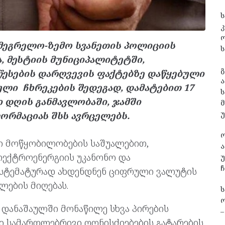
ს
კ
ამეგრელო-ზემო სვანეთის პოლიციის
ს
, მესტიის მუნიციპალიტეტში,
გ
ესების დარღვევის ფაქტებზე დაწყებული
ა
ლი ჩხრეკების შედეგად, დამატებით 17
ს
მი დღის განმავლობაში, ჯამში
ფორმაციას შსს ავრცელებს.
ი მოწყობილობების საშუალებით,
ა
ექტროენერგიის უკანონო და
უ
ჩ
სტემატურად ახდენდნენ ციფრული ვალუტის
ლების მიღებას.
ო
დანაშაულში მონაწილე სხვა პირების
–
სი სამართლებრივი ღონისძიებების გატარების