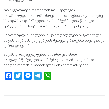
“დაკავებულები თურქეთის რესპუბლიკის
სამართალდამცავი ორგანოების მოთხოვნის საფუძველზე,
სხვადასხვა დანაშაულისთვის ინტერპოლის წითელი
ცირკულარით საერთაშორისო დონეზე იძებნებოდნენ.
სამართალდამცველებმა მსჯავრდებულები ჩატარებული
საგამოძიებო მოქმედებების შედეგად ბათუმში სხვადასხვა
დროს დააკავეს.
ამჟამად, დაკავებულების მიმართ კანონით
გათვალისწინებული საექსტრადიციო პროცედურები
მიმდინარეობს. “-აღნიშნულია შსს ინფორმაციაში.
F
T
M
T
W
a
w
es
el
h
ce
itt
se
e
at
b
er
n
gr
s
o
g
a
A