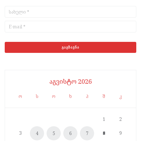
აგვისტო 2026
ო
ს
ო
ხ
პ
შ
კ
1
2
3
8
9
4
5
6
7