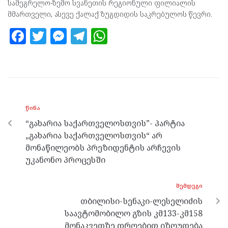
სამეგრელო-ზემო სვანეთის რეგიონული ფილიალის
მმართველი, ასევე ქალაქ ზუგდიდის საკრებულოს წევრი.
F
T
M
T
W
a
w
es
el
h
ce
itt
se
e
at
b
er
n
gr
s
o
g
a
A
ᲬᲘᲜᲐ
o
er
m
p
“გახარია საქართველოსთვის”- პარტია
k
p
„გახარია საქართველოსთვის“ არ
მონაწილეობს პრეზიდენტის არჩევის
უკანონო პროცესში
ᲨᲔᲛᲓᲔᲒᲘ
თბილისი-სენაკი-ლესელიძის
საავტომობილო გზის კმ133-კმ158
მონაკვეთზე დროებით იზღუდება