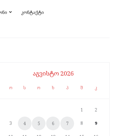
ონი
კონტაქტი
აგვისტო 2026
ო
ს
ო
ხ
პ
შ
კ
1
2
3
8
9
4
5
6
7