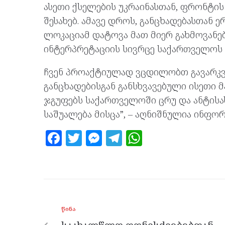
ასეთი ქსელების უკრაინასთან, ფრონტის
შესახებ. ამავე დროს, განცხადებასთა
ლოკაციამ დატოვა მათ მიერ გახმოვან
ინტერპრეტაციის სივრცე საქართველოს შ
ჩვენ პროაქტიულად ვცდილობთ გავარკვ
განცხადებისგან განსხვავებული ისეთი
ჯგუფებს საქართველოში ცრუ და ანტისა
საშუალება მისცა”, – აღნიშნულია ინფორ
F
T
M
T
W
a
w
es
el
h
ce
itt
se
e
at
b
er
n
gr
s
o
g
a
A
ᲬᲘᲜᲐ
o
er
m
p