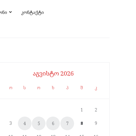
ონი
კონტაქტი
აგვისტო 2026
ო
ს
ო
ხ
პ
შ
კ
1
2
3
8
9
4
5
6
7