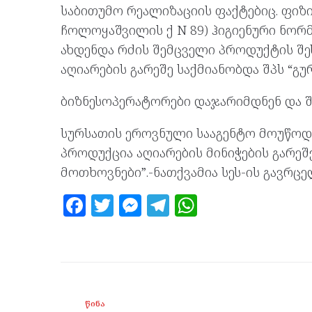
საბითუმო რეალიზაციის ფაქტებიც. ფიზიკურ
ჩოლოყაშვილის ქ N 89) ჰიგიენური ნორმ
ახდენდა რძის შემცველი პროდუქტის შ
აღიარების გარეშე საქმიანობდა შპს “გურია
ბიზნესოპერატორები დაჯარიმდნენ და შ
სურსათის ეროვნული სააგენტო მოუწოდ
პროდუქცია აღიარების მინიჭების გარეშ
მოთხოვნები”.-ნათქვამია სეს-ის გავრც
F
T
M
T
W
a
w
es
el
h
ce
itt
se
e
at
b
er
n
gr
s
o
g
a
A
ᲬᲘᲜᲐ