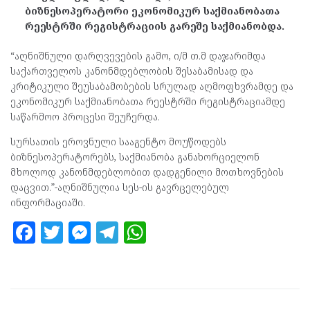
ბიზნესოპერატორი ეკონომიკურ საქმიანობათა
რეესტრში რეგისტრაციის გარეშე საქმიანობდა.
“აღნიშნული დარღვევების გამო, ი/მ თ.მ დაჯარიმდა
საქართველოს კანონმდებლობის შესაბამისად და
კრიტიკული შეუსაბამობების სრულად აღმოფხვრამდე და
ეკონომიკურ საქმიანობათა რეესტრში რეგისტრაციამდე
საწარმოო პროცესი შეუჩერდა.
სურსათის ეროვნული სააგენტო მოუწოდებს
ბიზნესოპერატორებს, საქმიანობა განახორციელონ
მხოლოდ კანონმდებლობით დადგენილი მოთხოვნების
დაცვით.”-აღნიშნულია სეს-ის გავრცელებულ
ინფორმაციაში.
F
T
M
T
W
a
w
es
el
h
ce
itt
se
e
at
b
er
n
gr
s