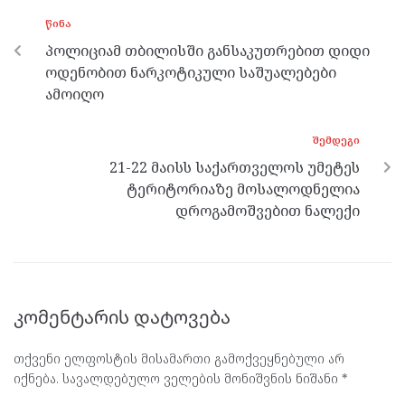
o
g
a
A
ᲬᲘᲜᲐ
o
er
m
p
პოლიციამ თბილისში განსაკუთრებით დიდი
k
p
ოდენობით ნარკოტიკული საშუალებები
ამოიღო
ᲨᲔᲛᲓᲔᲒᲘ
21-22 მაისს საქართველოს უმეტეს
ტერიტორიაზე მოსალოდნელია
დროგამოშვებით ნალექი
კომენტარის დატოვება
თქვენი ელფოსტის მისამართი გამოქვეყნებული არ
იქნება.
სავალდებულო ველების მონიშვნის ნიშანი
*