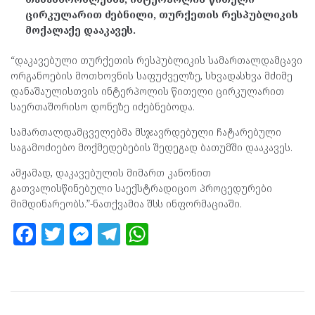
ცირკულარით ძებნილი, თურქეთის რესპუბლიკის
მოქალაქე დააკავეს.
“დაკავებული თურქეთის რესპუბლიკის სამართალდამცავი
ორგანოების მოთხოვნის საფუძველზე, სხვადასხვა მძიმე
დანაშაულისთვის ინტერპოლის წითელი ცირკულარით
საერთაშორისო დონეზე იძებნებოდა.
სამართალდამცველებმა მსჯავრდებული ჩატარებული
საგამოძიებო მოქმედებების შედეგად ბათუმში დააკავეს.
ამჟამად, დაკავებულის მიმართ კანონით
გათვალისწინებული საექსტრადიციო პროცედურები
მიმდინარეობს.”-ნათქვამია შსს ინფორმაციაში.
F
T
M
T
W
a
w
es
el
h
ce
itt
se
e
at
b
er
n
gr
s