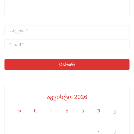
აგვისტო 2026
ო
ს
ო
ხ
პ
შ
კ
1
2