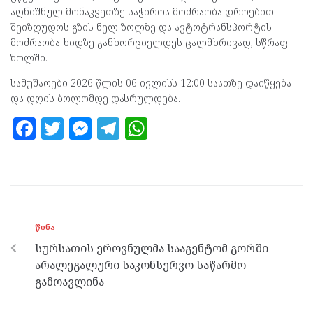
აღნიშნულ მონაკვეთზე საჭიროა მოძრაობა დროებით
შეიზღუდოს გზის ნელ ზოლზე და ავტოტრანსპორტის
მოძრაობა ხიდზე განხორციელდეს ცალმხრივად, სწრაფ
ზოლში.
სამუშაოები 2026 წლის 06 ივლისს 12:00 საათზე დაიწყება
და დღის ბოლომდე დასრულდება.
F
T
M
T
W
a
w
es
el
h
ce
itt
se
e
at
b
er
n
gr
s
o
g
a
A
ᲬᲘᲜᲐ
o
er
m
p
სურსათის ეროვნულმა სააგენტომ გორში
k
p
არალეგალური საკონსერვო საწარმო
გამოავლინა