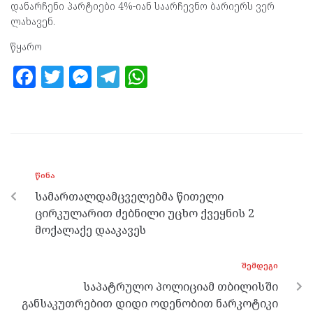
დანარჩენი პარტიები 4%-იან საარჩევნო ბარიერს ვერ
ლახავენ.
წყარო
F
T
M
T
W
a
w
es
el
h
ce
itt
se
e
at
b
er
n
gr
s
o
g
a
A
ᲬᲘᲜᲐ
o
er
m
p
სამართალდამცველებმა წითელი
k
p
ცირკულარით ძებნილი უცხო ქვეყნის 2
მოქალაქე დააკავეს
ᲨᲔᲛᲓᲔᲒᲘ
საპატრულო პოლიციამ თბილისში
განსაკუთრებით დიდი ოდენობით ნარკოტიკი