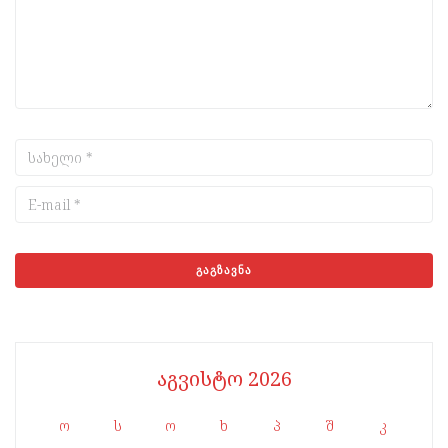
აგვისტო 2026
ო
ს
ო
ხ
პ
შ
კ