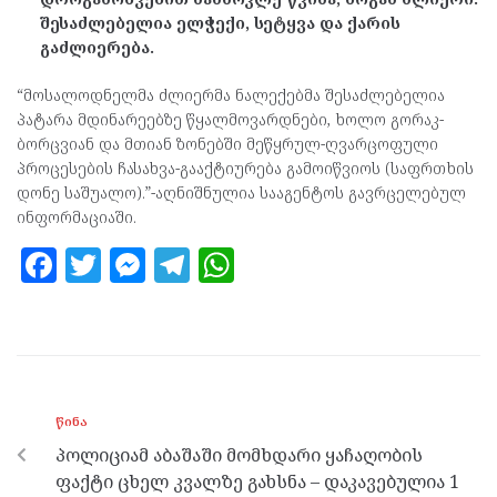
შესაძლებელია ელჭექი, სეტყვა და ქარის
გაძლიერება.
“მოსალოდნელმა ძლიერმა ნალექებმა შესაძლებელია
პატარა მდინარეებზე წყალმოვარდნები, ხოლო გორაკ-
ბორცვიან და მთიან ზონებში მეწყრულ-ღვარცოფული
პროცესების ჩასახვა-გააქტიურება გამოიწვიოს (საფრთხის
დონე საშუალო).”-აღნიშნულია სააგენტოს გავრცელებულ
ინფორმაციაში.
F
T
M
T
W
a
w
es
el
h
ce
itt
se
e
at
b
er
n
gr
s
o
g
a
A
ᲬᲘᲜᲐ
o
er
m
p
პოლიციამ აბაშაში მომხდარი ყაჩაღობის
k
p
ფაქტი ცხელ კვალზე გახსნა – დაკავებულია 1