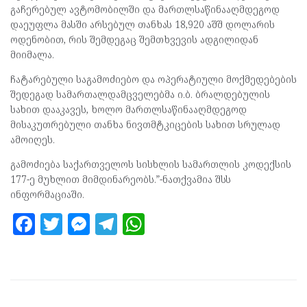
გაჩერებულ ავტომობილში და მართლსაწინააღმდეგოდ
დაეუფლა მასში არსებულ თანხას 18,920 აშშ დოლარის
ოდენობით, რის შემდეგაც შემთხვევის ადგილიდან
მიიმალა.
ჩატარებული საგამოძიებო და ოპერატიული მოქმედებების
შედეგად სამართალდამცველებმა ი.ბ. ბრალდებულის
სახით დააკავეს, ხოლო მართლსაწინააღმდეგოდ
მისაკუთრებული თანხა ნივთმტკიცების სახით სრულად
ამოიღეს.
გამოძიება საქართველოს სისხლის სამართლის კოდექსის
177-ე მუხლით მიმდინარეობს.”-ნათქვამია შსს
ინფორმაციაში.
F
T
M
T
W
a
w
es
el
h
ce
itt
se
e
at
b
er
n
gr
s