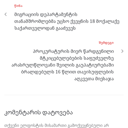
o
g
a
A
ᲬᲘᲜᲐ
o
er
m
p
მიგრაციის დეპარტამენტის
k
p
თანამშრომლებმა უცხო ქვეყნის 18 მოქალაქე
საქართველოდან გააძევეს
ᲨᲔᲛᲓᲔᲒᲘ
პროკურატურის მიერ წარდგენილი
მტკიცებულებების საფუძველზე
არასრულწლოვანი შვილის გაუპატიურებაში
ბრალდებულს 16 წლით თავისუფლების
აღკვეთა მიესაჯა
კომენტარის დატოვება
თქვენი ელფოსტის მისამართი გამოქვეყნებული არ