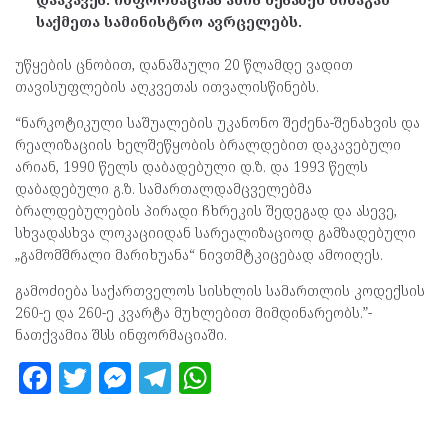
საქმეთა სამინისტრო ავრცელებს.
უწყების ცნობით, დანაშაული 20 წლამდე ვადით
თავისუფლების აღკვეთას ითვალისწინებს.
“ნარკოტიკული საშუალების უკანონო შეძენა-შენახვის და
რეალიზაციის ხელშეწყობის ბრალდებით დაკავებული
არიან, 1990 წელს დაბადებული დ.ზ. და 1993 წელს
დაბადებული გ.ზ. სამართალდამცველებმა
ბრალდებულების პირადი ჩხრეკის შედეგად და ასევე,
სხვადასხვა ლოკაციიდან სარეალიზაციოდ გამზადებული
„გამომშრალი მარიხუანა“ ნივთმტკიცებად ამოიღეს.
გამოძიება საქართველოს სისხლის სამართლის კოდექსის
260-ე და 260-ე კვარტა მუხლებით მიმდინარეობს.”-
ნათქვამია შსს ინფორმაციაში.
F
T
M
T
W
a
w
es
el
h
ce
itt
se
e
at