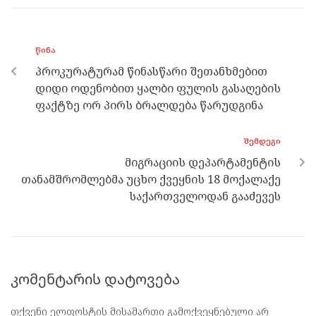
b
er
n
gr
s
o
g
a
A
ᲬᲘᲜᲐ
o
er
m
p
პროკურატურამ წინასწარი შეთანხმებით
k
p
დიდი ოდენობით ყალბი ფულის გასაღების
ფაქტზე ორ პირს ბრალდება წარუდგინა
ᲨᲔᲛᲓᲔᲒᲘ
მიგრაციის დეპარტამენტის
თანამშრომლებმა უცხო ქვეყნის 18 მოქალაქე
საქართველოდან გააძევეს
კომენტარის დატოვება
თქვენი ელფოსტის მისამართი გამოქვეყნებული არ